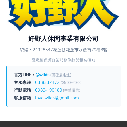
好野人休閒事業有限公司
統編：24328547
花蓮縣花蓮市水源街79巷8號
隱私權保護政策
服務條款與報名須知
官方LINE：
@wilds
(回覆最迅速)
客服專線：
03-8332472
(06:00~20:00)
行動電話：
0983-190180
(中華電信)
客服信箱：
love.wilds@gmail.com