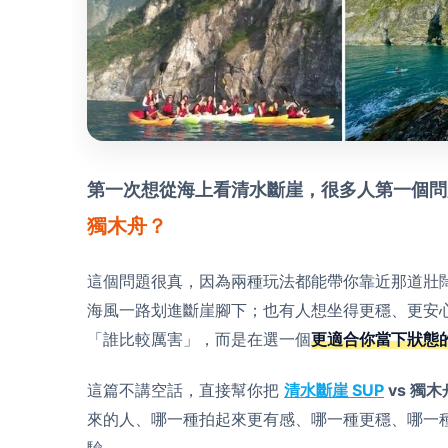
第一次想從海上看清水斷崖，很多人第一個問
獨木舟？
這個問題很真，因為兩種玩法都能帶你靠近那道壯
海風一路划進斷崖腳下；也有人想坐得更穩、更安
「誰比較厲害」，而是在選一個
更適合你當下狀態
這篇不講空話，直接幫你把
清水斷崖 SUP
vs 獨木
來的人、哪一種拍起來更有感、哪一種更穩、哪一