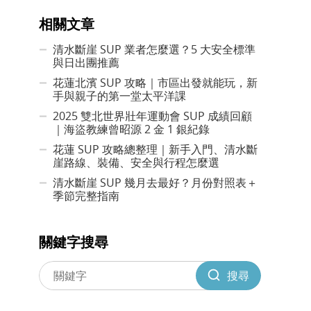
相關文章
清水斷崖 SUP 業者怎麼選？5 大安全標準
與日出團推薦
花蓮北濱 SUP 攻略｜市區出發就能玩，新
手與親子的第一堂太平洋課
2025 雙北世界壯年運動會 SUP 成績回顧
｜海盜教練曾昭源 2 金 1 銀紀錄
花蓮 SUP 攻略總整理｜新手入門、清水斷
崖路線、裝備、安全與行程怎麼選
清水斷崖 SUP 幾月去最好？月份對照表＋
季節完整指南
關鍵字搜尋
搜尋