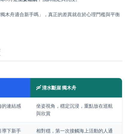
斷崖獨木舟適合新手嗎」，真正的差異就在於心理門檻與平衡
懂
🛶 清水斷崖 獨木舟
海的連結感
坐姿視角，穩定沉浸，重點放在巡航
與欣賞
引導下新手
相對穩，第一次接觸海上活動的人通