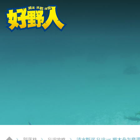
清水斷崖 SUP vs 獨木舟怎麼
部落格
SUP攻略