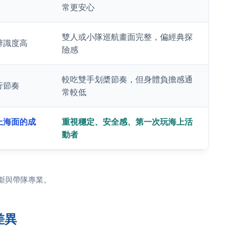
常更安心
雙人或小隊巡航畫面完整，偏經典探
辨識度高
險感
較吃雙手划槳節奏，但身體負擔感通
行節奏
常較低
上海面的成
重視穩定、安全感、第一次玩海上活
動者
斷與帶隊專業。
差異