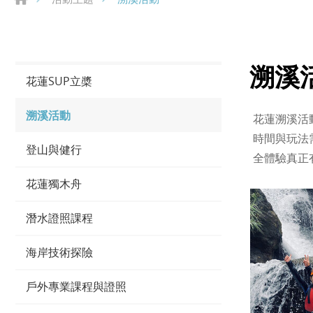
溯溪
花蓮SUP立槳
溯溪活動
花蓮溯溪活
時間與玩法
登山與健行
全體驗真正
花蓮獨木舟
潛水證照課程
海岸技術探險
戶外專業課程與證照