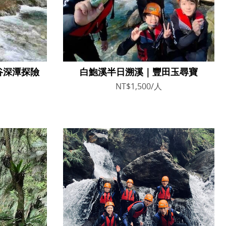
谷深潭探險
白鮑溪半日溯溪｜豐田玉尋寶
NT$1,500/人