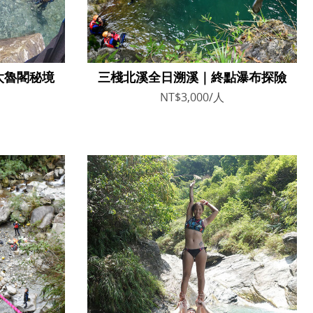
太魯閣秘境
三棧北溪全日溯溪｜終點瀑布探險
NT$3,000/人