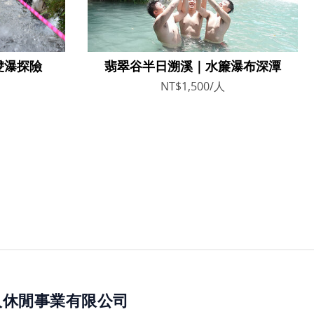
雙瀑探險
翡翠谷半日溯溪｜水簾瀑布深潭
NT$1,500/人
人休閒事業有限公司