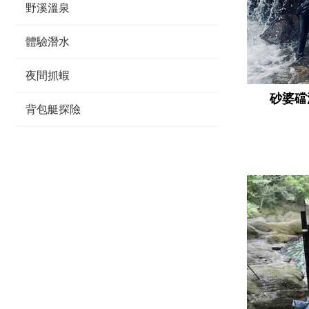
野溪溫泉
體驗潛水
夜間抓蝦
砂婆礑
背包艇探險