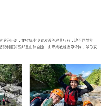
階溪谷路線，並收錄南澳鹿皮溪等經典行程，讓不同體能、
起配制度與富邦登山綜合險，由專業教練團隊帶隊，帶你安