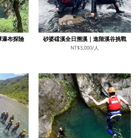
潭瀑布探險
砂婆礑溪全日溯溪｜進階溪谷挑戰
NT$3,000/人