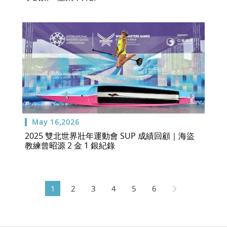
May 16,2026
2025 雙北世界壯年運動會 SUP 成績回顧｜海盜
教練曾昭源 2 金 1 銀紀錄
1
2
3
4
5
6