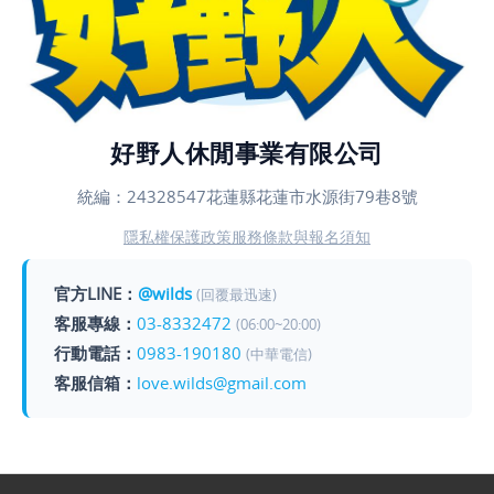
好野人休閒事業有限公司
統編：24328547
花蓮縣花蓮市水源街79巷8號
隱私權保護政策
服務條款與報名須知
官方LINE：
@wilds
(回覆最迅速)
客服專線：
03-8332472
(06:00~20:00)
行動電話：
0983-190180
(中華電信)
客服信箱：
love.wilds@gmail.com