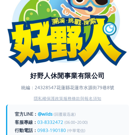
好野人休閒事業有限公司
統編：24328547
花蓮縣花蓮市水源街79巷8號
隱私權保護政策
服務條款與報名須知
官方LINE：
@wilds
(回覆最迅速)
客服專線：
03-8332472
(06:00~20:00)
行動電話：
0983-190180
(中華電信)