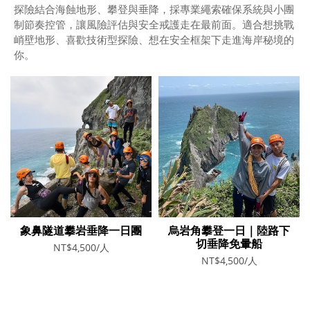
探險結合海蝕地形、攀登與垂降，採專業繩索確保系統與小團
制節奏控管，讓風險評估與安全戒護走在最前面。適合想挑戰
峭壁地形、喜歡技術型探險、想在安全框架下走進海岸秘境的
你。
象鼻隧道攀岩垂降一日團
烏岩角攀登一日｜陸路下
切垂降免暈船
NT$4,500/人
NT$4,500/人