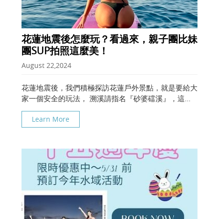
花蓮地震後怎麼玩？看過來，親子團比妹
團SUP拍照這麼美！
August 22,2024
花蓮地震後，我們積極探訪花蓮戶外景點，就是要給大
家一個安全的玩法， 溯溪請指名『砂婆礑溪』，這裡
一樣安全好玩； 登山在花蓮可就不推薦了； SUP和獨
Learn More
木舟，在清水斷崖海上依然美麗，岸上醜了點......