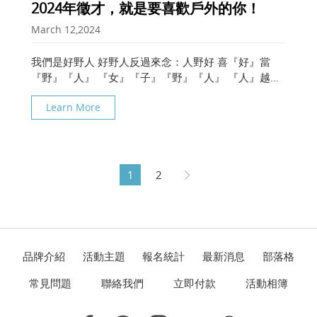
2024年徵才，就是要喜歡戶外的你！
March 12,2024
我們是好野人 好野人反過來念：人野好 喜『好』當
『野』『人』 『女』『子』『野』『人』 『人』越
『野』越『好』 公司簡介： 好野人創立於2009年，
Learn More
是專業的花蓮水上活動規劃團隊，已有15年的帶隊
1
2
品牌介紹
活動主題
報名統計
最新消息
部落格
常見問題
聯絡我們
立即付款
活動相簿