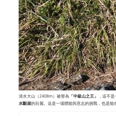
清水大山（2408m）被譽為
「中級山之王」
，這不是
水斷崖
的壯麗。這是一場體能與意志的挑戰，也是能