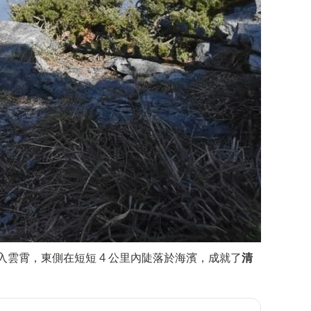
雲霄，東側在短短 4 公里內陡落於海濱，成就了
清