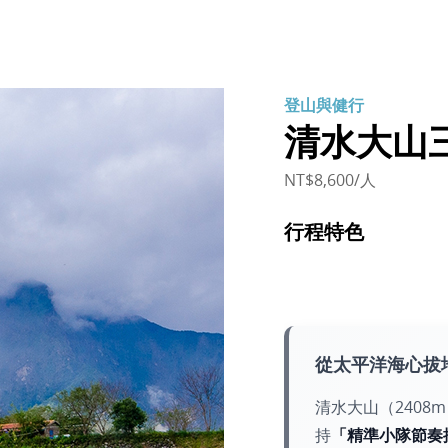
登山與健行
清水大山
NT$8,600/人
行程特色
從太平洋海心拔
清水大山（240
持
「精準小隊節奏