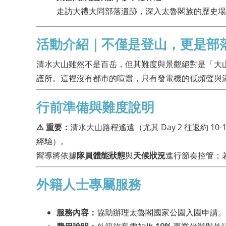
走訪大禮大同部落遺跡，深入太魯閣族的歷史場
活動介紹｜不僅是登山，更是部
清水大山雖然不是百岳，但其難度與景觀絕對是「大
護所。這裡沒有都市的喧囂，只有發電機的低頻聲與
行前準備與難度說明
⚠️ 重要：
清水大山路程遙遠（尤其 Day 2 往返約 
經驗）。
嚮導將依據
隊員體能狀態
與
天候狀況
進行節奏控管；若
外籍人士專屬服務
服務內容：
協助辦理太魯閣國家公園入園申請。