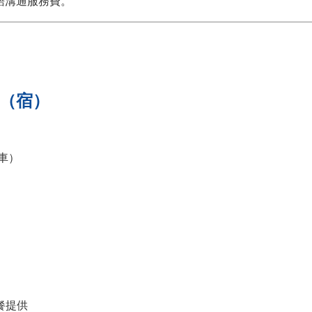
語溝通服務費。
落（宿）
車）
餐提供