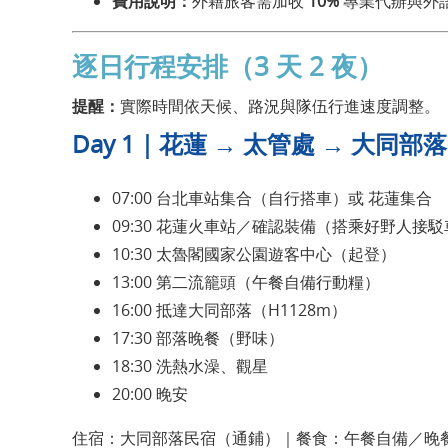
費用說明：
外籍旅客需加收
10%
專業代辦與外
逐日行程安排（3 天 2 夜）
提醒：
實際時間依天候、路況與隊伍行進速度調整。
Day 1｜花蓮 → 太管處 → 大同部
07:00 台北車站集合（自行搭車）或 花蓮集合
09:30 花蓮火車站／確認裝備（搭乘好野人接駁
10:30 太魯閣國家公園遊客中心（起登）
13:00 第二流籠頭（午餐自備行動糧）
16:00 抵達大同部落（H1128m）
17:30 部落晚餐（野味）
18:30 洗熱水澡、觀星
20:00 晚安
住宿：大同部落民宿（通鋪）｜餐食：午餐自備／晚