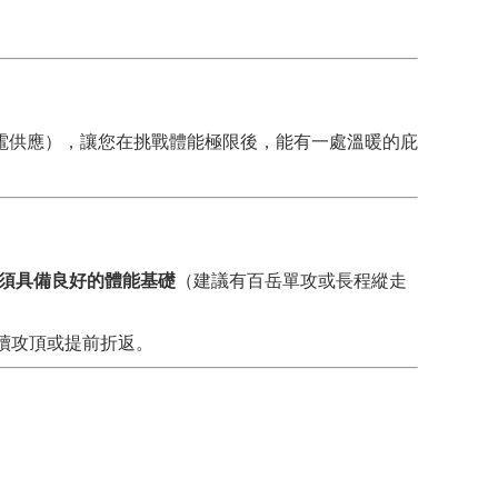
電供應），讓您在挑戰體能極限後，能有一處溫暖的庇
須具備良好的體能基礎
（建議有百岳單攻或長程縱走
繼續攻頂或提前折返。