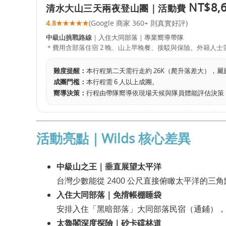
NT$8,
清水大山三天兩夜登山團｜活動費
4.8
★★★★★
(Google 商家 360+ 則真實好評)
中級山挑戰路線
｜入住大同部落｜專業嚮導帶隊
＊費用含部落住宿 2 晚、山上早晚餐、接駁與保險。外籍人士
難度提醒：
本行程第二天需行走約 26K（爬升落差大），屬
成團門檻：
本行程需 6 人以上成團。
嚮導決策：
行程由帶隊嚮導依現場天候與隊員體能評估決策
活動亮點｜Wilds 核心差異
中級山之王｜垂直展望太平洋
台灣少數能從 2400 公尺直接俯瞰太平洋的
入住大同部落｜免揹帳棚睡袋
安排入住「黑暗部落」大同部落民宿（通鋪），
太魯閣深度探險｜砂卡礑林道