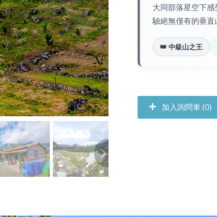
大同部落星空下感
驗絕無僅有的垂直
👑 中級山之王
加入詢問車 (0)