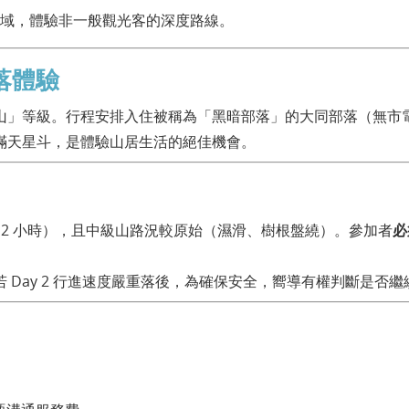
域，體驗非一般觀光客的深度路線。
落體驗
山」等級。行程安排入住被稱為「黑暗部落」的大同部落（無市
滿天星斗，是體驗山居生活的絕佳機會。
10-12 小時），且中級山路況較原始（濕滑、樹根盤繞）。參加者
必
 Day 2 行進速度嚴重落後，為確保安全，嚮導有權判斷是否