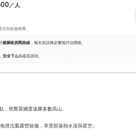
600
／人
需另加收服務費。
於
健腳級挑戰路線
，報名前請務必審慎評估體能。
，
安全下山
為最高原則。
三角點，視覺震撼度遠勝多數高山。
免揹沈重露營裝備，享受部落熱水澡與星空。