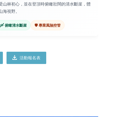
受山林初心，並在登頂時俯瞰壯闊的清水斷崖，體
山海視野。
🛶 俯瞰清水斷崖
🛡️ 專業風險控管
活動報名表