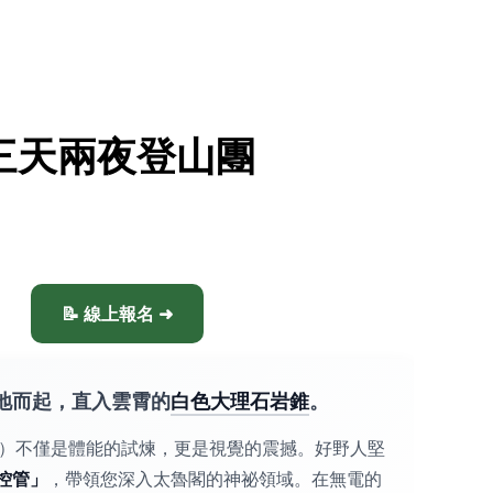
三天兩夜登山團
📝 線上報名 ➜
地而起，直入雲霄的
白色大理石岩錐
。
8m）不僅是體能的試煉，更是視覺的震撼。好野人堅
控管」
，帶領您深入太魯閣的神祕領域。在無電的