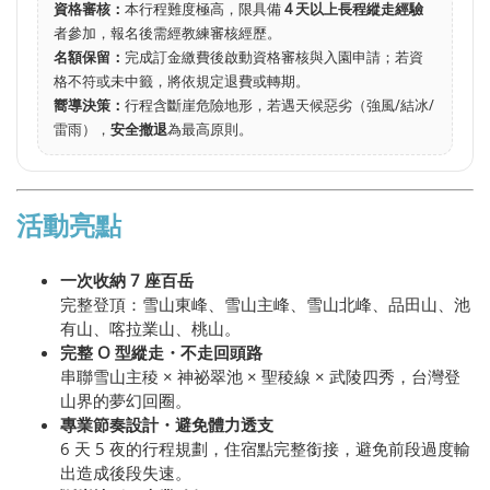
資格審核：
本行程難度極高，限具備
4 天以上長程縱走經驗
者參加，報名後需經教練審核經歷。
名額保留：
完成訂金繳費後啟動資格審核與入園申請；若資
格不符或未中籤，將依規定退費或轉期。
嚮導決策：
行程含斷崖危險地形，若遇天候惡劣（強風/結冰/
雷雨），
安全撤退
為最高原則。
活動亮點
一次收納 7 座百岳
完整登頂：雪山東峰、雪山主峰、雪山北峰、品田山、池
有山、喀拉業山、桃山。
完整 O 型縱走・不走回頭路
串聯雪山主稜 × 神祕翠池 × 聖稜線 × 武陵四秀，台灣登
山界的夢幻回圈。
專業節奏設計・避免體力透支
6 天 5 夜的行程規劃，住宿點完整銜接，避免前段過度輸
出造成後段失速。