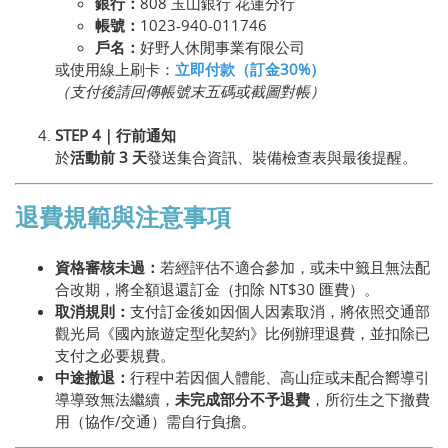
銀行：
808 玉山銀行 花蓮分行
帳號：
1023-940-011746
戶名：
好野人休閒事業有限公司
或使用線上刷卡：
立即付款（訂金30%）
（支付後請回傳帳號末五碼或截圖對帳）
STEP 4｜行前通知
於
活動前 3 天
發送集合資訊、裝備檢查表與最後提醒。
退費規範與注意事項
資格審核未過：
若經評估不適合參加，或未中籤且無法配
合改期，將全額退還訂金（扣除 NT$30 匯費）。
取消規則：
支付訂金後如因個人因素取消，將依照交通部
觀光局《國內旅遊定型化契約》比例辦理退費，並扣除已
支付之必要規費。
中途撤退：
行程中若因個人體能、高山症或未配合嚮導引
導導致無法繼續，
未完成部分不予退費
，所衍生之下撤費
用（協作/交通）需自行負擔。