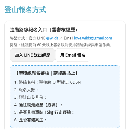
登山報名方式
進階路線報名入口（需審核經歷）
聯繫方式：官方 LINE
@wilds
／ Email
love.wilds@gmail.com
提醒：建議提前 60 天以上報名以利安排體能訓練與申請作業。
加入 LINE 送出經歷
用 Email 報名
【聖稜線報名審核｜請複製貼上】
1. 路線名稱：聖稜線 O 型縱走 6D5N
2. 報名人數：
3. 預計出發月份：
4.
過往縱走經歷（必填）：
5.
是否具備重裝 15kg 行走經驗：
6.
是否有懼高症：