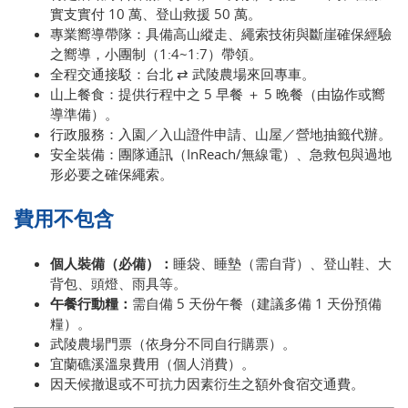
實支實付 10 萬、登山救援 50 萬。
專業嚮導帶隊：具備高山縱走、繩索技術與斷崖確保經驗
之嚮導，小團制（1:4~1:7）帶領。
全程交通接駁：台北 ⇄ 武陵農場來回專車。
山上餐食：提供行程中之 5 早餐 ＋ 5 晚餐（由協作或嚮
導準備）。
行政服務：入園／入山證件申請、山屋／營地抽籤代辦。
安全裝備：團隊通訊（InReach/無線電）、急救包與過地
形必要之確保繩索。
費用不包含
個人裝備（必備）：
睡袋、睡墊（需自背）、登山鞋、大
背包、頭燈、雨具等。
午餐行動糧：
需自備 5 天份午餐（建議多備 1 天份預備
糧）。
武陵農場門票（依身分不同自行購票）。
宜蘭礁溪溫泉費用（個人消費）。
因天候撤退或不可抗力因素衍生之額外食宿交通費。