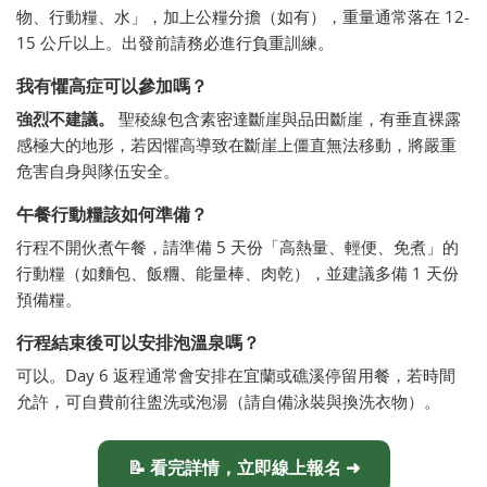
物、行動糧、水」，加上公糧分擔（如有），重量通常落在 12-
15 公斤以上。出發前請務必進行負重訓練。
我有懼高症可以參加嗎？
強烈不建議。
聖稜線包含素密達斷崖與品田斷崖，有垂直裸露
感極大的地形，若因懼高導致在斷崖上僵直無法移動，將嚴重
危害自身與隊伍安全。
午餐行動糧該如何準備？
行程不開伙煮午餐，請準備 5 天份「高熱量、輕便、免煮」的
行動糧（如麵包、飯糰、能量棒、肉乾），並建議多備 1 天份
預備糧。
行程結束後可以安排泡溫泉嗎？
可以。Day 6 返程通常會安排在宜蘭或礁溪停留用餐，若時間
允許，可自費前往盥洗或泡湯（請自備泳裝與換洗衣物）。
📝 看完詳情，立即線上報名 ➜