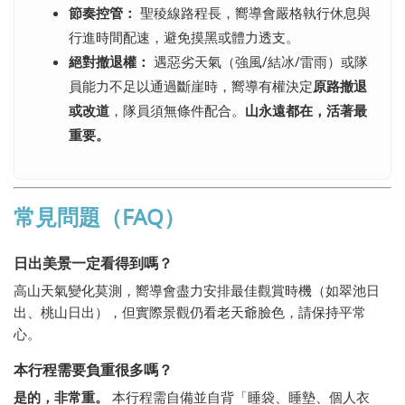
節奏控管：
聖稜線路程長，嚮導會嚴格執行休息與
行進時間配速，避免摸黑或體力透支。
絕對撤退權：
遇惡劣天氣（強風/結冰/雷雨）或隊
員能力不足以通過斷崖時，嚮導有權決定
原路撤退
或改道
，隊員須無條件配合。
山永遠都在，活著最
重要。
常見問題（FAQ）
日出美景一定看得到嗎？
高山天氣變化莫測，嚮導會盡力安排最佳觀賞時機（如翠池日
出、桃山日出），但實際景觀仍看老天爺臉色，請保持平常
心。
本行程需要負重很多嗎？
是的，非常重。
本行程需自備並自背「睡袋、睡墊、個人衣