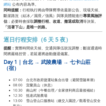
網站
公布內容為準。
同時提醒：
行程執行將由帶隊嚮導依最新公告、現場天候、
斷崖路況（結冰／濕滑／強風）與隊員體能進行
專業風險評
估
；必要時會採取
調整行程、改道、撤退或取消
等決策。
「活著下山」是唯一的路。
逐日行程安排（6 天 5 夜）
提醒：
實際時間依天候、交通與隊伍狀況調整；斷崖通過時
間將嚴格控管，若延遲將啟動撤退備案。
Day 1｜台北 → 武陵農場 → 七卡山莊
（宿）
07:00 台北市政府捷運站集合出發（避開雪隧車潮）
08:00 宜蘭員山（休息）
10:30 南山村（午餐自理／全家便利商店最後補給）
12:30 抵達武陵農場
13:00 雪山登山口服務站（繳交入園證／觀看登山安全
影片）