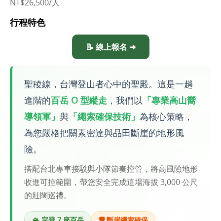
NT$26,500/人
行程特色
📝 線上報名 ➜
聖稜線，台灣登山者心中的聖殿。這是一趟
進階的
百岳 O 型縱走
，我們以
「專業高山嚮
導領軍」
與
「繩索確保技術」
為核心策略，
為您嚴格把關素密達與品田斷崖的地形風
險。
搭配台北專車接駁與小隊節奏控管，將高風險地形
收進可控範圍，帶您安全完成這場海拔 3,000 公尺
的壯闊巡禮。
🏔️ 完登 7 座百岳
🛡️ 斷崖繩索確保