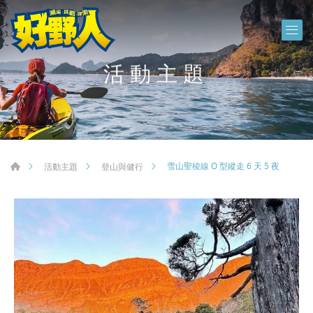
活動主題
雪山聖稜線 O 型縱走 6 天 5 夜
活動主題
登山與健行