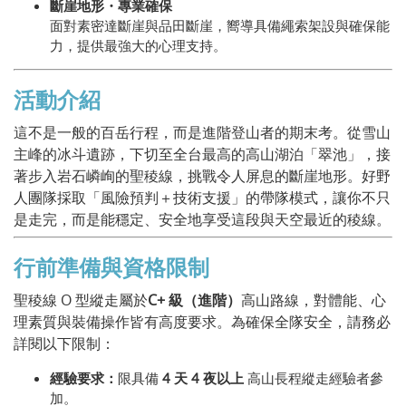
斷崖地形・專業確保
面對素密達斷崖與品田斷崖，嚮導具備繩索架設與確保能
力，提供最強大的心理支持。
活動介紹
這不是一般的百岳行程，而是進階登山者的期末考。從雪山
主峰的冰斗遺跡，下切至全台最高的高山湖泊「翠池」，接
著步入岩石嶙峋的聖稜線，挑戰令人屏息的斷崖地形。好野
人團隊採取「風險預判＋技術支援」的帶隊模式，讓你不只
是走完，而是能穩定、安全地享受這段與天空最近的稜線。
行前準備與資格限制
聖稜線 O 型縱走屬於
C+ 級（進階）
高山路線，對體能、心
理素質與裝備操作皆有高度要求。為確保全隊安全，請務必
詳閱以下限制：
經驗要求：
限具備
4 天 4 夜以上
高山長程縱走經驗者參
加。