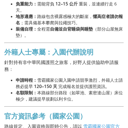
負重能力：
需能背負
12–15 公斤
重裝，並連續行走 6
天。
地形適應：
路線包含裸露感極大的斷崖，
懼高症者請勿報
名
；需具備基本攀爬與拉繩技巧。
裝備自理：
全程需
自備並自背睡袋與睡墊
（部分山屋無床
墊）。
外籍人士專屬：入園代辦說明
針對持有非中華民國護照之旅客，好野人提供協助申請服
務：
申請時程：
雪霸國家公園入園申請競爭激烈，外籍人士請
務必提早
120–150 天
完成報名並提供護照資訊。
名額限制：
本路線部分路段（如翠池、素密達山屋）床位
極少，建議提早規劃以利卡位。
官方資訊參考（國家公園）
路線規定、入園資格與即時公告，請以
雪霸國家公園官方