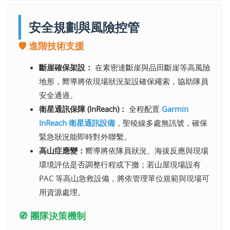
安全規劃與風險控管
🛡️ 進階技術支援
斷崖確保架設：
在素密達斷崖與品田斷崖等高風險
地形，嚮導將依現場狀況架設確保繩索，協助隊員
安全通過。
衛星通訊保障 (InReach)：
全程配置
Garmin
InReach 衛星通訊設備
，聖稜線多處無訊號，確保
緊急狀況能即時對外聯繫。
高山症應變：
嚮導將依隊員狀況、海拔反應與現場
環境評估是否調整行程或下撤；若山屋現場設有
PAC 等高山急救設備，將依管理單位規範與現場可
用資源處理。
🧭 團隊決策機制