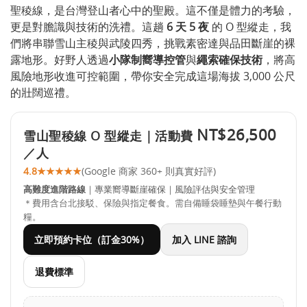
聖稜線，是台灣登山者心中的聖殿。這不僅是體力的考驗，
更是對膽識與技術的洗禮。這趟
6 天 5 夜
的 O 型縱走，我
們將串聯雪山主稜與武陵四秀，挑戰素密達與品田斷崖的裸
露地形。好野人透過
小隊制嚮導控管
與
繩索確保技術
，將高
風險地形收進可控範圍，帶你安全完成這場海拔 3,000 公尺
的壯闊巡禮。
NT$26,500
雪山聖稜線 O 型縱走｜活動費
／人
4.8
★★★★★
(Google 商家 360+ 則真實好評)
高難度進階路線
｜專業嚮導斷崖確保｜風險評估與安全管理
＊費用含台北接駁、保險與指定餐食。需自備睡袋睡墊與午餐行動
糧。
立即預約卡位（訂金30%）
加入 LINE 諮詢
退費標準