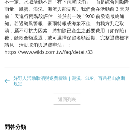
不一定。水域活動不是「有下雨就取消」，而是綜合判斷降
雨量、風勢、浪況、海流與能見度。我們會在活動前 3 天與
前 1 天進行兩階段評估，並於前一晚 19:00 前發送最終通
知。若遇颱風警報、豪雨特報或海象不佳，由我方判定取
消，屬不可抗力因素，將扣除已產生之必要費用（如保險）
後，餘款全額退還，或可選擇保留名額延期。完整退費標準
請見「活動取消與退費辦法」：
https://www.wilds.com.tw/faq/detail/33
好野人活動取消與退費標準｜溯溪、SUP、百岳登山改期
規定
返回列表
問答分類