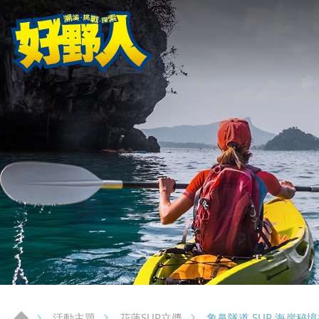
象鼻隧道 SUP 海岸秘
活動主題
花蓮SUP立槳