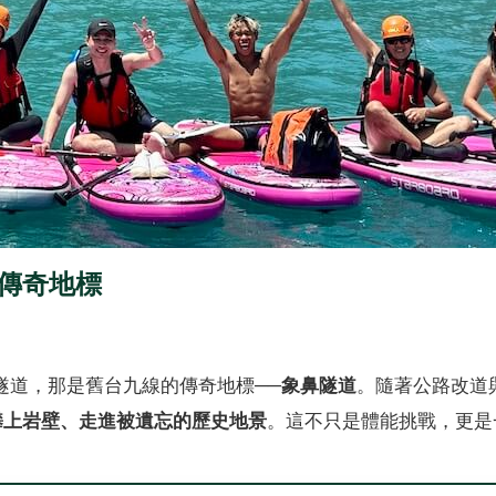
的傳奇地標
的隧道，那是舊台九線的傳奇地標──
象鼻隧道
。隨著公路改道
、攀上岩壁、走進被遺忘的歷史地景
。這不只是體能挑戰，更是一場