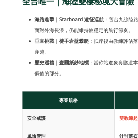
全台唯一｜海陸雙棲秘境大冒險
海路進擊｜Starboard 遠征巡航
：舊台九線陸路
面對外海長浪，仍能維持較穩定的航行節奏。
垂直挑戰｜徒手岩壁攀爬
：抵岸後由教練評估落
穿越。
歷史巡禮｜壹圓紙鈔地標
：當你站進象鼻隧道本
價值的部分。
專業規格
安全戒護
雙教練起
風險管理
針對
落石