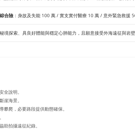
綜合險
：身故及失能 100 萬 / 實支實付醫療 10 萬 / 意外緊急救援 5
秘境探索、具良好體能與穩定心肺能力，且願意接受外海遠征與岩
安全說明。
斷崖海景。
導攀爬，必要路段提供動態確保。
。
協助拍攝遠征紀錄。