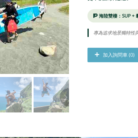
🧗 海陸雙棲：SUP +
專為追求地景獨特性
加入詢問車 (0)