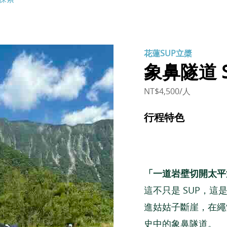
花蓮SUP立槳
象鼻隧道 
NT$4,500/人
行程特色
「一道岩壁切開太平
這不只是 SUP，
進姑姑子斷崖，在繩
史中的象鼻隧道。