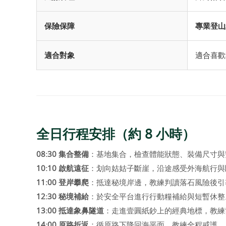
保險保障
專業登山
適合對象
適合喜歡
全日行程安排（約 8 小時）
08:30 集合整備
：基地集合，檢查體能狀態、裝備尺寸與
10:10 啟航遠征
：划向姑姑子斷崖，沿途感受外海航行與
11:00 登岸攀爬
：抵達秘境岸邊，教練判讀落石風險後引
12:30 秘境補給
：於安全平台進行行動糧補給與短暫休整
13:00 抵達象鼻隧道
：走進壹圓紙鈔上的經典地標，教練
14:00 原路折返
：循原路下降回海平面，教練全程戒護。