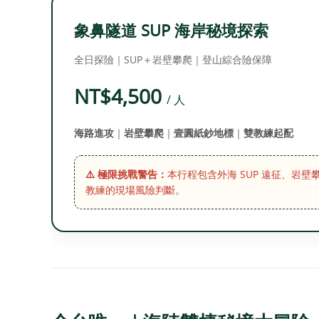
象鼻隧道 SUP 海岸秘境探索
全日探險｜SUP＋岩壁攀爬｜登山綜合險保障
NT$4,500
/ 人
海路進攻
｜
岩壁攀爬
｜
壹圓紙鈔地標
｜
雙教練起配
⚠️ 極限挑戰警告：
本行程包含外海 SUP 遠征、
教練的現場風險判斷。