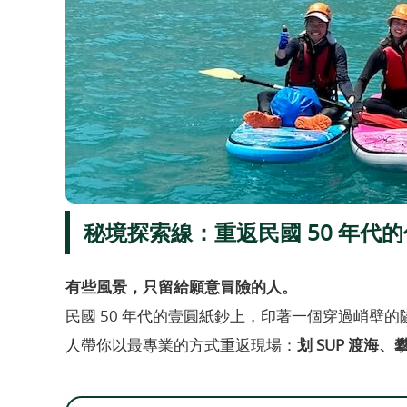
秘境探索線：重返民國 50 年代
有些風景，只留給願意冒險的人。
民國 50 年代的壹圓紙鈔上，印著一個穿過峭壁
人帶你以最專業的方式重返現場：
划 SUP 渡海