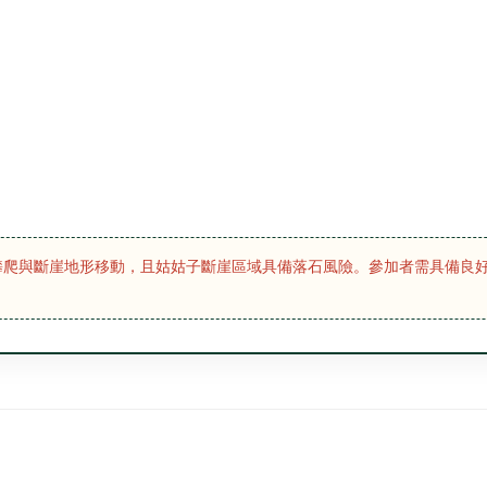
岩壁攀爬與斷崖地形移動，且姑姑子斷崖區域具備落石風險。參加者需具備