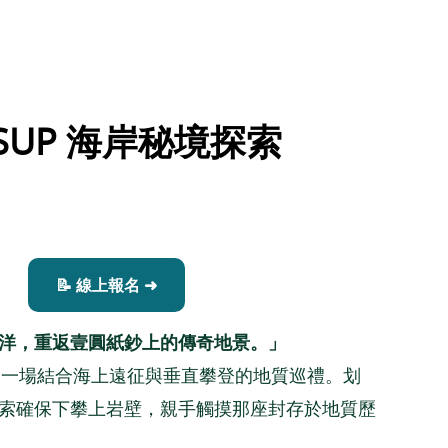
SUP 海岸秘境探索
📝 線上報名 ➜
洋，重返壹圓紙鈔上的傳奇地景。」
這是一場結合海上遠征與垂直攀登的地質巡禮。划
索確保下攀上岩壁，親手觸摸那座封存於地質歷