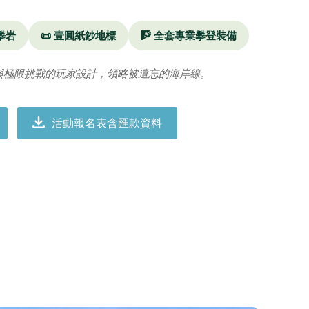
 攀岩
📜 壹圓紙鈔地標
🧗 全套專業攀登裝備
與極限挑戰的玩家設計，領略被遺忘的海岸線。
活動報名表含匯款資料