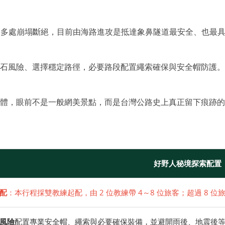
多處崩塌斷絕，目前由海路進攻是抵達象鼻隧道最安全、也最具探索感
石風險、選擇穩定路徑，必要路段配置繩索確保與安全帽防護。
體，眼前不是一般網美景點，而是台灣公路史上真正留下痕跡的
好野人秘境探索配置
配
：本行程採雙教練起配，由 2 位教練帶 4～8 位旅客；超過 8 
風險
配置專業安全帽、繩索與必要確保裝備，並避開雨後、地震後