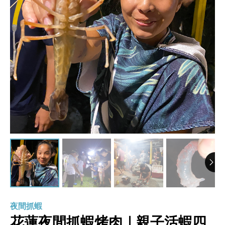
夜間抓蝦
花蓮夜間抓蝦烤肉｜親子活蝦四