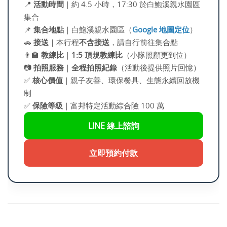
📍
活動時間
｜約 4.5 小時，17:30 於白鮑溪親水園區
集合
📌
集合地點
｜白鮑溪親水園區（
Google 地圖定位
）
🚗
接送
｜本行程
不含接送
，請自行前往集合點
👨‍🏫
教練比
｜
1:5 頂規教練比
（小隊照顧更到位）
📷
拍照服務
｜
全程拍照紀錄
（活動後提供照片回憶）
✅
核心價值
｜親子友善、環保餐具、生態永續回放機
制
✅
保險等級
｜富邦特定活動綜合險 100 萬
LINE 線上諮詢
立即預約付款