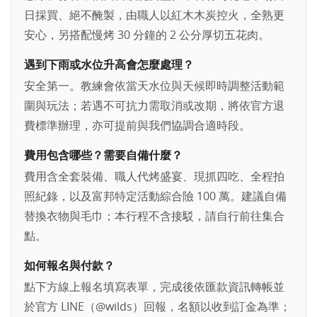
日採買、絕不醃製，由職人以紅木木炭控火，全熟更
安心，另搭配慢烤 30 分鐘的 2 公分厚切五花肉。
遇到下雨或水位升高會怎麼處理？
安全第一。教練會依當天水位與天候即時調整活動範
圍與玩法；若遇不可抗力需取消或改期，將依官方退
費標準辦理，亦可提前與我們協調合適時段。
費用包含哪些？需要自備什麼？
費用含全套裝備、職人代烤盛宴、現抓四吃、全程拍
照紀錄，以及富邦特定活動綜合險 100 萬。建議自備
替換衣物與毛巾；本行程不含接駁，請自行前往集合
點。
如何報名與付款？
點下方線上報名填寫表單，完成後依匯款資訊轉帳並
於官方 LINE（@wilds）回報，名額以收到訂金為準；