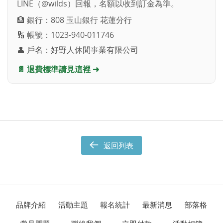
LINE（@wilds）回報，名額以收到訂金為準。
🏦 銀行：808 玉山銀行 花蓮分行
🔢 帳號：1023-940-011746
👤 戶名：好野人休閒事業有限公司
📄 退費標準請見這裡 ➜
返回列表
品牌介紹
活動主題
報名統計
最新消息
部落格