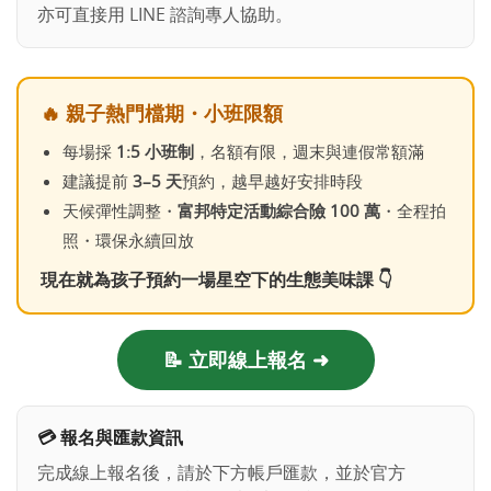
亦可直接用 LINE 諮詢專人協助。
🔥 親子熱門檔期・小班限額
每場採
1:5 小班制
，名額有限，週末與連假常額滿
建議提前
3–5 天
預約，越早越好安排時段
天候彈性調整・
富邦特定活動綜合險 100 萬
・全程拍
照・環保永續回放
現在就為孩子預約一場星空下的生態美味課 👇
📝 立即線上報名 ➜
💳 報名與匯款資訊
完成線上報名後，請於下方帳戶匯款，並於官方