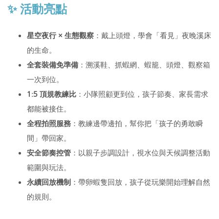
✨ 活動亮點
星空夜行 × 生態觀察
：戴上頭燈，學會「看見」夜晚溪床
的生命。
全套裝備免準備
：溯溪鞋、抓蝦網、蝦籠、頭燈、觀察箱
一次到位。
1:5 頂規教練比
：小隊照顧更到位，孩子節奏、家長需求
都能被接住。
全程拍照服務
：教練邊帶邊拍，幫你把「孩子的勇敢瞬
間」帶回家。
安全節奏控管
：以親子步調設計，視水位與天候調整活動
範圍與玩法。
永續回放機制
：帶卵蝦隻回放，孩子從玩樂開始理解自然
的規則。