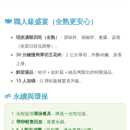
🍽️ 職人級盛宴（全熟更安心）
現抓溪蝦四吃（全熟）
：原味炸、胡椒炸、蔥爆、蒜香
（依當日狀況調整）。
30 分鐘慢烤厚切五花肉
：2 公分厚切，外酥內嫩、炭香
上身。
鮮甜湯品
：哈仔＋金針菇＋絲瓜烤製出的特製湯品。
10 人加碼
：Q 彈松阪豬驚喜升級。
🌱 永續與環保
全程提供
環保餐具
，降低一次性垃圾。
帶卵蝦隻回放
，落實永續。
6 人即可成團
（可包團，適合家庭/小團）。