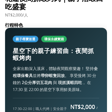
吃盛宴
NT$2,000/人
行程特色
親子尋寶首選
環保永續實踐
星空下的親子練習曲：夜間抓
蝦烤肉
全家出動深入溪床，體驗夜間觀察樂趣！ 堅持
全
程環保餐具
並將
帶卵蝦隻回放
。 享受慢烤 30 分
鐘的
2公分厚切五花肉
與
現抓溪蝦四吃
， 在
17:30 至 22:00 的星空下享用鮮美原味。
NT$2,000
/
17:30-22:00｜職人代烤｜安全親子