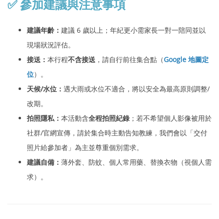
✅ 參加建議與注意事項
建議年齡：
建議 6 歲以上；年紀更小需家長一對一陪同並以
現場狀況評估。
接送：
本行程
不含接送
，請自行前往集合點（
Google 地圖定
位
）。
天候/水位：
遇大雨或水位不適合，將以安全為最高原則調整/
改期。
拍照隱私：
本活動含
全程拍照紀錄
；若不希望個人影像被用於
社群/官網宣傳，請於集合時主動告知教練，我們會以「交付
照片給參加者」為主並尊重個別需求。
建議自備：
薄外套、防蚊、個人常用藥、替換衣物（視個人需
求）。