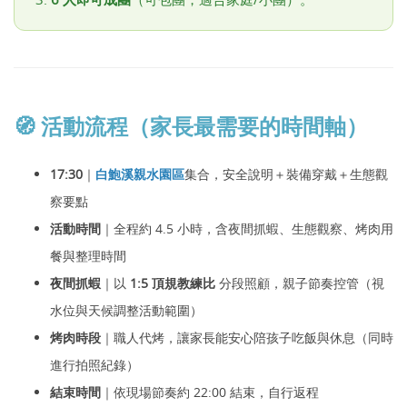
🧭 活動流程（家長最需要的時間軸）
17:30
｜
白鮑溪親水園區
集合，安全說明＋裝備穿戴＋生態觀
察要點
活動時間
｜全程約 4.5 小時，含夜間抓蝦、生態觀察、烤肉用
餐與整理時間
夜間抓蝦
｜以
1:5 頂規教練比
分段照顧，親子節奏控管（視
水位與天候調整活動範圍）
烤肉時段
｜職人代烤，讓家長能安心陪孩子吃飯與休息（同時
進行拍照紀錄）
結束時間
｜依現場節奏約 22:00 結束，自行返程