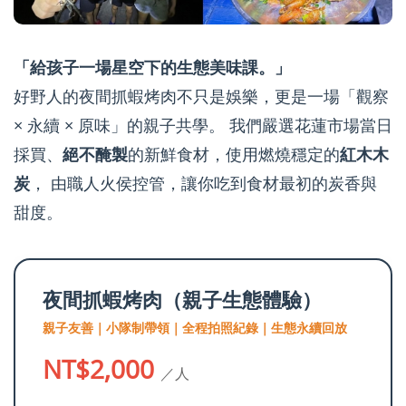
「給孩子一場星空下的生態美味課。」
好野人的夜間抓蝦烤肉不只是娛樂，更是一場「觀察
× 永續 × 原味」的親子共學。 我們嚴選花蓮市場當日
採買、
絕不醃製
的新鮮食材，使用燃燒穩定的
紅木木
炭
， 由職人火侯控管，讓你吃到食材最初的炭香與
甜度。
夜間抓蝦烤肉（親子生態體驗）
親子友善｜小隊制帶領｜全程拍照紀錄｜生態永續回放
NT$2,000
／人