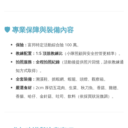
🛡️ 專業保障與裝備內容
保險：
富邦特定活動綜合險 100 萬。
教練配置：
1:5 頂規教練比
（小隊照顧與安全控管更精準）。
拍照服務：
全程拍照紀錄
（活動後提供照片回憶，請依教練通
知方式取得）。
全套裝備：
溯溪鞋、抓蝦網、蝦籠、頭燈、觀察箱。
嚴選食材：
2cm 厚切五花肉、生菜、秋刀魚、香菇、雞翅、
香腸、哈仔、金針菇、吐司、飲料（依採買狀況微調）。