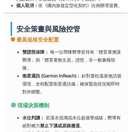
個人取消：
依《國內旅遊定型化契約》比例辦理退費。
安全策畫與風險控管
🛡️ 最高規格安全配置
雙證照保障：
每一位帶隊嚮導皆持有「體育署溯溪
嚮導」與「體育署救生員」證照，非一般兼職領
隊。
衛星通訊 (Garmin InReach)：
針對栗松溫泉無訊號
環境，全程配置衛星通訊儀，確保緊急狀況能即時
對外聯繫。
🧭 現場決策機制
水位判讀：
若溪水混濁或水位超過警戒線，嚮導有
絕對權力
禁止下溪或原路撤退
。