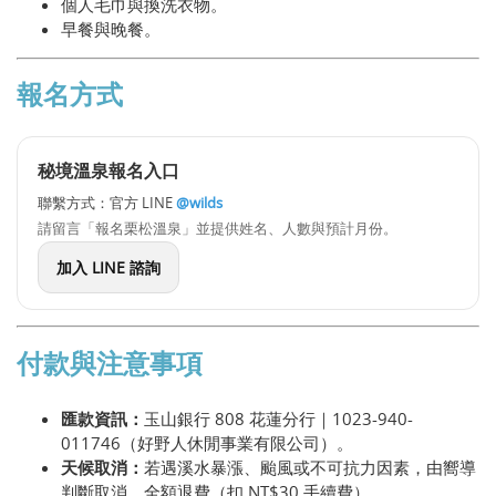
個人毛巾與換洗衣物。
早餐與晚餐。
報名方式
秘境溫泉報名入口
聯繫方式：官方 LINE
@wilds
請留言「報名栗松溫泉」並提供姓名、人數與預計月份。
加入 LINE 諮詢
付款與注意事項
匯款資訊：
玉山銀行 808 花蓮分行｜1023-940-
011746（好野人休閒事業有限公司）。
天候取消：
若遇溪水暴漲、颱風或不可抗力因素，由嚮導
判斷取消，全額退費（扣 NT$30 手續費）。