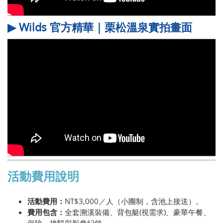
▶ Wilds 官方精華｜栗松溫泉實拍畫面
活動費用說明
活動費用：
NT$3,000
／人（小團制，含池上接送）。
費用包含：
全套溯溪裝備、背包艇(視需求)、豪華午餐、