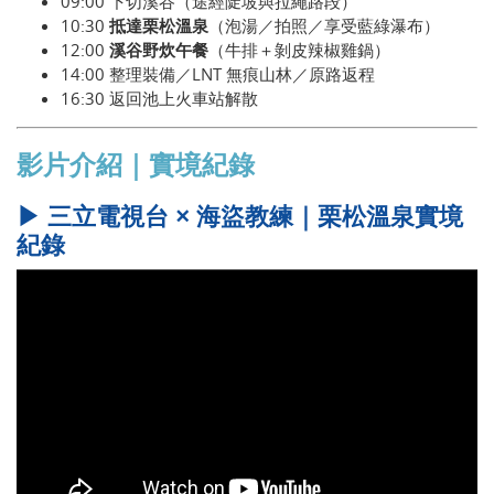
09:00 下切溪谷（途經陡坡與拉繩路段）
10:30
抵達栗松溫泉
（泡湯／拍照／享受藍綠瀑布）
12:00
溪谷野炊午餐
（牛排＋剝皮辣椒雞鍋）
14:00 整理裝備／LNT 無痕山林／原路返程
16:30 返回池上火車站解散
影片介紹｜實境紀錄
▶ 三立電視台 × 海盜教練｜栗松溫泉實境
紀錄