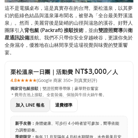
這不是電腦桌布，這是真實存在的台灣。栗松溫泉，以其夢
幻的藍綠色結晶與溫泉瀑布聞名，被譽為「全台最美野溪溫
泉」。然而，美麗背後是陡峭的山徑與湍急的溪谷。好野人
團隊引入
背包艇 (Packraft) 接駁技術
，並由
雙證照嚮導
與
衛
星通訊設備
護航。我們不只帶你安全穿越峽谷，更讓你免於
全身濕冷，優雅地在山林間享受這場視覺與味覺的雙重饗
宴。
NT$3,000
栗松溫泉一日團｜活動費
／人
4.8
★★★★★
(Google 商家 350+ 則真實好評)
獨家背包艇接駁
｜雙證照嚮導帶隊｜豪華野炊饗宴
＊費用含池上接駁、全套裝備、保險與牛排火鍋午餐。
加入 LINE 報名
退費標準
新手友善：
身體健康、可步行 4 小時者皆可參加，嚮導依能
力調整節奏。
季節限定：
每年 11 月至隔年 4 月枯水期開放，水色最美且安