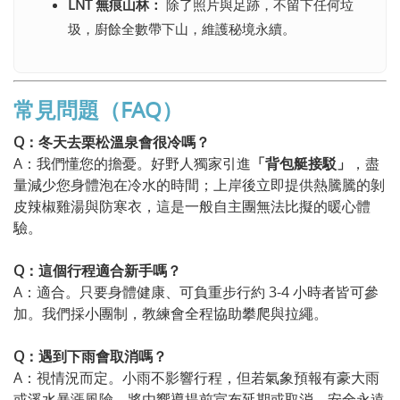
LNT 無痕山林：
除了照片與足跡，不留下任何垃
圾，廚餘全數帶下山，維護秘境永續。
常見問題（FAQ）
Q：冬天去栗松溫泉會很冷嗎？
A：我們懂您的擔憂。好野人獨家引進
「背包艇接駁」
，盡
量減少您身體泡在冷水的時間；上岸後立即提供熱騰騰的剝
皮辣椒雞湯與防寒衣，這是一般自主團無法比擬的暖心體
驗。
Q：這個行程適合新手嗎？
A：適合。只要身體健康、可負重步行約 3-4 小時者皆可參
加。我們採小團制，教練會全程協助攀爬與拉繩。
Q：遇到下雨會取消嗎？
A：視情況而定。小雨不影響行程，但若氣象預報有豪大雨
或溪水暴漲風險，將由嚮導提前宣布延期或取消，安全永遠