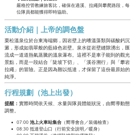
嚴格控管教練旅客比，確保在過溪、拉繩與攀爬路段，每
位隊員都能獲得即時協助。
活動介紹｜上帝的調色盤
栗松溫泉位於台東海端鄉，因岩壁上的嗜溫藻類與碳酸鈣沉
澱，形成如翡翠般的藍綠色岩壁。泉水從岩壁縫隙湧出，匯
流成一道道熱氣蒸騰的溫泉瀑布。這裡不是車子能到的觀光
景點，而是一段結合「陡坡下切」、「溪谷溯行」與「攀岩
拉繩」的冒險。正是因為難以抵達，才保留了這份最原始的
純淨。
行程規劃（池上出發）
提醒：
實際時間依天候、水量與隊員體能狀況，由嚮導動態
調整。
07:00
池上火車站集合
（嚮導會合／裝備檢查）
08:30 抵達登山口（行前安全說明／暖身）