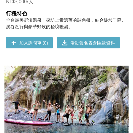
NT$3,000/人
行程特色
全台最美野溪溫泉｜探訪上帝遺落的調色盤，結合陡坡垂降、
溪谷溯行與豪華野炊的秘境暖湯。
加入詢問車 (0)
活動報名表含匯款資料