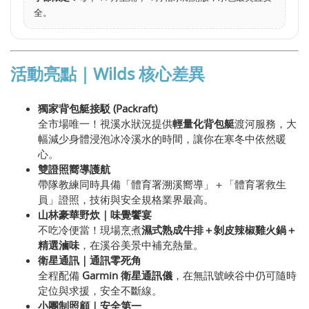
全。
活動亮點｜Wilds 核心差異
獨家背包艇接駁 (Packraft)
全市場唯一！視溪水狀況提供
輕量化背包艇
渡河服務，大
幅減少身體浸泡冰冷溪水的時間，讓你在寒冬中依然暖
心。
雙證照嚮導護航
帶隊教練同時具備「體育署溯溪嚮導」＋「體育署救生
員」證照，技術與安全規格業界最高。
山林豪華野炊｜味覺饗宴
不吃冷便當！現場烹煮
濕式熟成牛排＋剝皮辣椒雞火鍋＋
精選滷味
，在溪谷美景中補充熱量。
衛星通訊｜通訊零死角
全程配備
Garmin 衛星通訊儀
，在無訊號峽谷中仍可隨時
定位與求援，安全不斷線。
小團制照顧｜安全第一