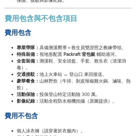
保險、接駁與影像紀錄。
費用包含與不包含項目
費用包含
專業帶隊：
具備溯溪嚮導＋救生員雙證照之教練帶領。
特殊裝備：
視地形配置
Packraft 背包艇
輔助過河。
全套裝備：
溯溪鞋、安全頭盔、手套、救生衣（清潔消
毒）。
交通接駁：
池上火車站 ↔ 登山口 來回接送。
豪華餐食：
山林野炊（牛排、剝皮辣椒雞火鍋、滷味、熱
飲）。
活動保險：
投保登山特定活動險 300 萬。
影像紀錄：
活動全程防水相機拍攝（原圖提供）。
費用不包含
個人泳衣褲（請穿著於衣服內）。