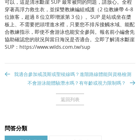
可以，這是清水斷崖 SUP 最常被問的問題，請放心。全程
穿著高浮力救生衣，並採雙教練編組戒護（2 位教練帶 4–8
位旅客，超過 8 位立即增派第 3 位）。SUP 是站或坐在槳
板上、不需要把頭埋進水裡，只要您不排斥接觸水域、能配
合教練指示，即使不會游泳也能安全參與。報名前小編會先
協助確認您的狀況與當日海況是否適合。立即了解清水斷崖
SUP：
https://www.wilds.com.tw/sup
我適合參加戒茂斯或聖稜線嗎？進階路線體能與資格檢測
不會游泳能體驗潛水嗎？有年齡或視力限制嗎？
返回列表
問答分類