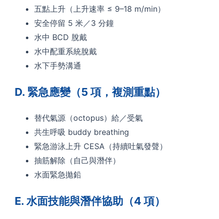
五點上升（上升速率 ≤ 9–18 m/min）
安全停留 5 米／3 分鐘
水中 BCD 脫戴
水中配重系統脫戴
水下手勢溝通
D. 緊急應變（5 項，複測重點）
替代氣源（octopus）給／受氣
共生呼吸 buddy breathing
緊急游泳上升 CESA（持續吐氣發聲）
抽筋解除（自己與潛伴）
水面緊急拋鉛
E. 水面技能與潛伴協助（4 項）