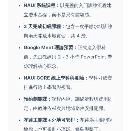
NAUI 系統課程：
以完整的入門訓練流程建
立潛水基礎，而不是只有體驗感。
3 天完成初級課程：
包含一次平靜水域訓練
與兩天開放水域實習，共 4 潛。
Google Meet 理論預習：
正式進入學科
前，先由教練用 2～3 小時 PowerPoint 帶
你理解核心觀念。
NAUI CORE 線上學科與測驗：
學科可依安
排進行線上學習與複習。
預約制開課：
課程內容、訓練流程與費用固
定，由教練依梯次與場域條件安排開課。
花蓮主開課＋外地可安排：
花蓮為主要開課
地點，也可規劃小琉球、綠島與墾丁。