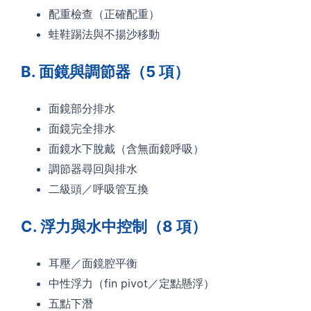
配重檢查（正確配重）
蛙鞋踢法與不揚沙移動
B. 面鏡與調節器（5 項）
面鏡部分排水
面鏡完全排水
面鏡水下脫戴（含無面鏡呼吸）
調節器尋回與排水
二級頭／呼吸管互換
C. 浮力與水中控制（8 項）
耳壓／面鏡腔平衡
中性浮力（fin pivot／定點懸浮）
五點下潛