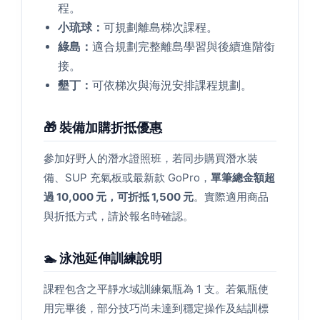
程。
小琉球：
可規劃離島梯次課程。
綠島：
適合規劃完整離島學習與後續進階銜
接。
墾丁：
可依梯次與海況安排課程規劃。
🎁 裝備加購折抵優惠
參加好野人的潛水證照班，若同步購買潛水裝
備、SUP 充氣板或最新款 GoPro，
單筆總金額超
過 10,000 元，可折抵 1,500 元
。實際適用商品
與折抵方式，請於報名時確認。
🏊 泳池延伸訓練說明
課程包含之平靜水域訓練氣瓶為 1 支。若氣瓶使
用完畢後，部分技巧尚未達到穩定操作及結訓標