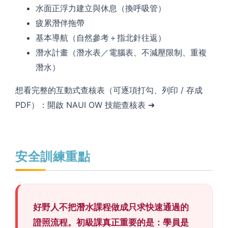
水面正浮力建立與休息（換呼吸管）
疲累潛伴拖帶
基本導航（自然參考＋指北針往返）
潛水計畫（潛水表／電腦表、不減壓限制、重複
潛水）
想看完整的互動式查核表（可逐項打勾、列印 / 存成
PDF）：
開啟 NAUI OW 技能查核表 ➜
安全訓練重點
好野人不把潛水課程做成只求快速通過的
證照流程。初級課真正重要的是：學員是