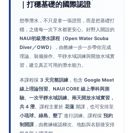
｜打穩基礎的國際認證
想學潛水，不只是拿一張證照，而是把基礎打
穩，之後每一次下水都更安心。好野人開設的
NAUI初級潛水課程（Open Water Scuba
Diver／OWD）
，由教練一步一步帶你完成
理論、裝備操作、平靜水域訓練與開放水域實
習，建立真正可用的潛水能力。
本課程採
3 天完整訓練
，包含
Google Meet
線上理論預習、NAUI CORE 線上學科與測
驗、一次平靜水域訓練、兩天開放水域實習，
共 4 潛
。課程主要於
花蓮
開課，也可安排至
小琉球、綠島、墾丁
進行訓練。課程採
預約
制開課
，由教練確認梯次、地點與名額後安排