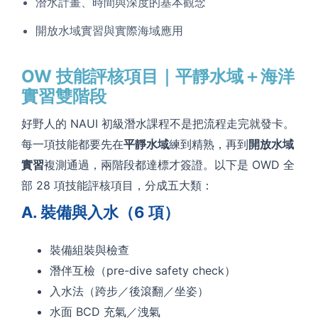
潛水計畫、時間與深度的基本觀念
開放水域實習與實際海域應用
OW 技能評核項目｜平靜水域＋海洋
實習雙階段
好野人的 NAUI 初級潛水課程不是把流程走完就發卡。
每一項技能都要先在
平靜水域
練到精熟，再到
開放水域
實習
複測通過，兩階段都達標才簽證。以下是 OWD 全
部 28 項技能評核項目，分成五大類：
A. 裝備與入水（6 項）
裝備組裝與檢查
潛伴互檢（pre-dive safety check）
入水法（跨步／後滾翻／坐姿）
水面 BCD 充氣／洩氣