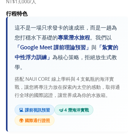
NT$13,000/人
行程特色
這不是一場只求發卡的速成班，而是一趟為
您打穩水下基礎的
專業潛水旅程
。我們以
「Google Meet 課前理論預習」
與
「紮實的
中性浮力訓練」
為核心策略，拒絕放生式教
學。
搭配 NAUI CORE 線上學科與 4 支氣瓶的海洋實
戰，讓您將專注力放在探索內太空的感動，取得通
行全球的國際認證，讓世界成為你的水族箱。
💻 課前視訊預習
🤿 4 潛海洋實戰
🌍 國際通行證照