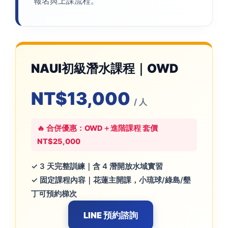
報名與上課流程。
NAUI初級潛水課程｜OWD
NT$13,000
/ 人
🔥 合併優惠：OWD＋進階課程 套價
NT$25,000
✓ 3 天完整訓練｜含 4 潛開放水域實習
✓ 固定課程內容｜花蓮主開課，小琉球/綠島/墾
丁可預約梯次
LINE 預約諮詢