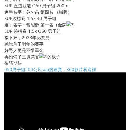
SUP 直道競速 O50 男子組-200m
選手名字：吳勺昌 第四名 （鐵牌）
SUP繞標賽-1.5k 40 男子組
選手名字：曾昭源 第一名（金牌
）
SUP 繞標賽-1.5k O50 男子組
接下來，2023年比賽見
聽說為了明年的賽事
好野人更是不惜重金
再預備了三塊厲害
的板子
敬請期待
050男子組200公尺sup競速賽，360影片看這裡