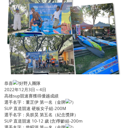
恭喜
好野人團隊
2022年12月3日～4日
高雄sup競速賽獲得優越成績
選手名字：董芷伊 第一名（金牌
）
SUP 直道競速 硬板女子組-200M
選手名字：吳朕昊 第五名（紀念獎牌）
SUP 直道競速 10-12 歲 (含)學齡組-200m
選手名字：曾昭源 第一名（金牌
）