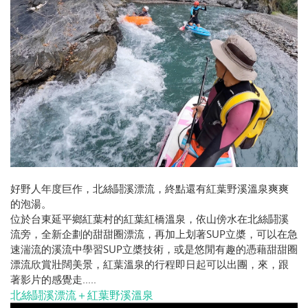
好野人年度巨作，北絲鬪溪漂流，終點還有紅葉野溪溫泉爽爽
的泡湯。
位於台東延平鄉紅葉村的紅葉紅橋溫泉，依山傍水在北絲鬪溪
流旁，全新企劃的甜甜圈漂流，再加上划著SUP立槳，可以在急
速湍流的溪流中學習SUP立槳技術，或是悠閒有趣的憑藉甜甜圈
漂流欣賞壯闊美景，紅葉溫泉的行程即日起可以出團，來，跟
著影片的感覺走.....
北絲鬪溪漂流＋紅葉野溪溫泉