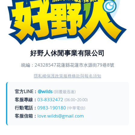
好野人休閒事業有限公司
統編：24328547
花蓮縣花蓮市水源街79巷8號
隱私權保護政策
服務條款與報名須知
官方LINE：
@wilds
(回覆最迅速)
客服專線：
03-8332472
(06:00~20:00)
行動電話：
0983-190180
(中華電信)
客服信箱：
love.wilds@gmail.com