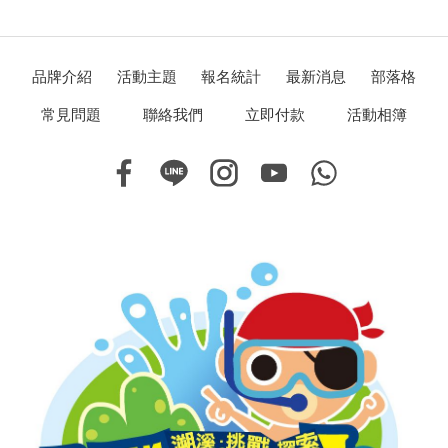
包可以裝水和零食、提供全套溯溪裝備，預留一套乾淨衣
物在登山口的車上，這樣上車後可以換上舒適的衣物。
本行程由好野人投保富邦登山特定活動險，每人身故/失
品牌介紹
活動主題
報名統計
最新消息
部落格
能保障 300 萬元、緊急救援費用保障 50 萬元。(未滿 15
歲者依保險法相關規定辦理。)
常見問題
聯絡我們
立即付款
活動相簿
花蓮或池上至栗松溫泉登山口免費接送。
溯溪嚮導或溯溪教練帶隊。
提供溯溪鞋 、手套、安全頭盔。
午餐：泡菜雞火鍋+山東大餅+滷味（以上食材會因季節而
改變）。
輕鬆享受冬天野溪溫泉。
提供防水相機免費拍照，並可免費網路下載相片。
活動過程配置溯溪嚮導、溯溪教練、體育署救生員；其活
動參與者五人以下者，配置一人，十人以下者，配置二
人。每隊有一位「體育署溯溪嚮導」帶隊
報名請洽好野人官方LINE ID
@wilds