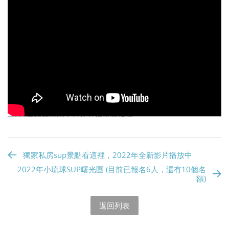
10:00~10:30 整裝、換上全套素裝備、甜甜圈打氣
10:30~11:15 上溯
11:15~12:30 甜甜圈漂流
12:30~13:30 午餐
13:30~15:00 享受野溪溫泉
15:00~15:30 回程
15:30~16:00 換裝
活動說明
2022年全新活動：紅葉紅橋溫泉漂流
需6人成行出團，NT$3,000元/人
請完整填寫報名表並完成報名流程。
獨家私房sup景點看這裡，2022年全新影片播放中
收到報名表後，會通知匯款，金額為活動費用的100%，
以利行政作業(安排教練、預定車輛等)。
2022年小琉球SUP曙光團 (目前已報名6人，還有10個名
額)
報名程序請詳見:FAQ>報名須知>
活動報名流程
退費標準請詳見:FAQ>報名須知>
退費標準
行前須知請詳見:請攜帶一個20~30公升的登山包 、
返回列表
1000cc飲用水 、泳裝 、毛巾 、夾腳拖 、輕薄長袖衣褲
、防風薄外套，我們會在集合點處發給大家一個5公升背